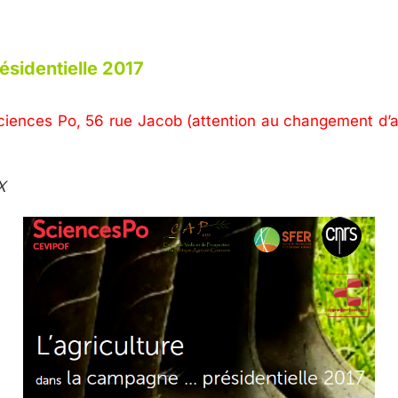
sidentielle 2017
ciences Po, 56 rue Jacob
(attention au changement d’
X