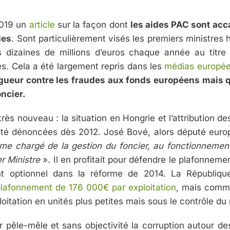
2019 un
article
sur la façon dont
les aides PAC sont acc
les
. Sont particulièrement visés les premiers ministres
rs dizaines de millions d’euros chaque année au titre
es. Cela a été largement repris dans les
médias europé
vigueur contre les fraudes aux fonds européens mais qu
ncier.
très nouveau : la situation en Hongrie et l’attribution d
été dénoncées dès 2012. José Bové, alors député europ
isme chargé de la gestion du foncier, au fonctionnemen
r Ministre
». Il en profitait pour défendre le plafonneme
t optionnel dans la réforme de 2014. La Républiq
plafonnement de 176 000€ par exploitation
, mais comme
loitation en unités plus petites mais sous le contrôle d
pêle-mêle et sans objectivité la corruption autour des